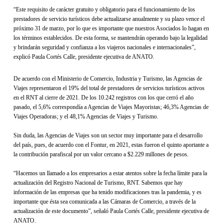
“Este requisito de carácter gratuito y obligatorio para el funcionamiento de los
prestadores de servicio turísticos debe actualizarse anualmente y su plazo vence el
próximo 31 de marzo, por lo que es importante que nuestros Asociados lo hagan en
los términos establecidos. De esta forma, se mantendrán operando bajo la legalidad
y brindarán seguridad y confianza a los viajeros nacionales e internacionales”,
explicó Paula Cortés Calle, presidente ejecutiva de ANATO.
De acuerdo con el Ministerio de Comercio, Industria y Turismo, las Agencias de
Viajes representaron el 19% del total de prestadores de servicios turísticos activos
en el RNT al cierre de 2021. De los 10.242 registros con los que cerró el año
pasado, el 5,6% correspondía a Agencias de Viajes Mayoristas; 46,3% Agencias de
Viajes Operadoras; y el 48,1% Agencias de Viajes y Turismo.
Sin duda, las Agencias de Viajes son un sector muy importante para el desarrollo
del país, pues, de acuerdo con el Fontur, en 2021, estas fueron el quinto aportante a
la contribución parafiscal por un valor cercano a $2.229 millones de pesos.
“Hacemos un llamado a los empresarios a estar atentos sobre la fecha límite para la
actualización del Registro Nacional de Turismo, RNT. Sabemos que hay
información de las empresas que ha tenido modificaciones tras la pandemia, y es
importante que ésta sea comunicada a las Cámaras de Comercio, a través de la
actualización de este documento”, señaló Paula Cortés Calle, presidente ejecutiva de
ANATO.