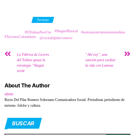
Category
Turismo
#IbagueMusical
Tags
#ElTolimaNosUne
#noticiasentretenimientotolima
#TurismoColombiano
@rociodelpilarromero
La Fábrica de Licores
“Ahí voy”, una
del Tolima apoya la
canción para surfear
estrategia “Ibagué
la vida con Latenaz
verde
About The Author
admin
Rocio Del Pilar Romero Solorzano Comunicadora Social -Periodistas periodismo de
turismo- folclor y cultura.
BUSCAR