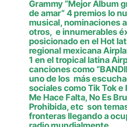
Grammy “Mejor Álbum gr
de amar” 4 premios lo nu
musical, nominaciones 
otros, e innumerables é
posicionado en el Hot latí
regional mexicana Airplays
1 en el tropical latina Air
canciones como “BANDID
uno de los más escucha
sociales como Tik Tok e
Me Hace Falta, No Es Bruj
Prohibida, etc son tema
fronteras llegando a ocu
radio mundialmente.