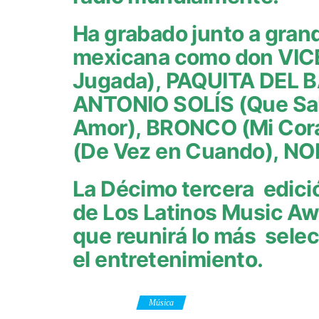
Ha grabado junto a gran
mexicana como don VI
Jugada), PAQUITA DEL B
ANTONIO SOLÍS (Que Sab
Amor), BRONCO (Mi Cor
(De Vez en Cuando), NOD
La Décimo tercera edic
de Los Latinos Music A
que reunirá lo más select
el entretenimiento.
Category
Música