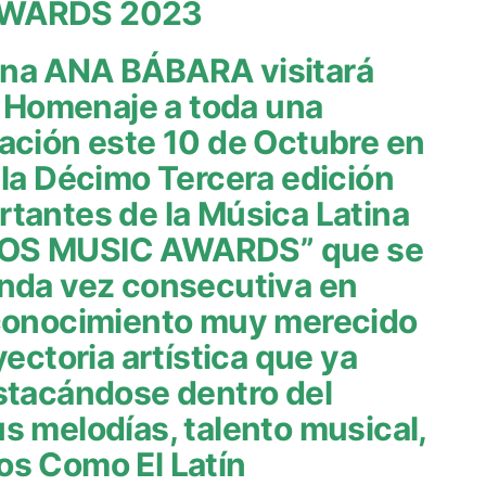
AWARDS 2023
ana ANA BÁBARA visitará
el Homenaje a toda una
tación este 10 de Octubre en
 la Décimo Tercera edición
rtantes de la Música Latina
NOS MUSIC AWARDS” que se
unda vez consecutiva en
econocimiento muy merecido
yectoria artística que ya
stacándose dentro del
s melodías, talento musical,
os Como El Latín