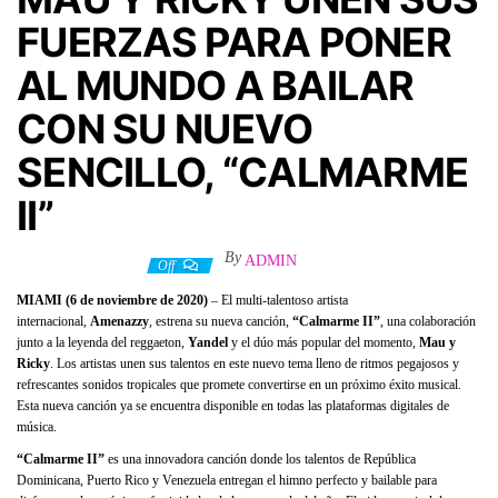
FUERZAS PARA PONER
AL MUNDO A BAILAR
CON SU NUEVO
SENCILLO, “CALMARME
II”
By
ADMIN
11 noviembre, 2020
Off
MIAMI (6 de noviembre de 2020)
– El multi-talentoso artista
internacional,
Amenazzy
, estrena su nueva canción,
“Calmarme II”
, una colaboración
junto a la leyenda del reggaeton,
Yandel
y el dúo más popular del momento,
Mau y
Ricky
. Los artistas unen sus talentos en este nuevo tema lleno de ritmos pegajosos y
refrescantes sonidos tropicales que promete convertirse en un próximo éxito musical.
Esta nueva canción ya se encuentra disponible en todas las plataformas digitales de
música.
“Calmarme II”
es una innovadora canción donde los talentos de República
Dominicana, Puerto Rico y Venezuela entregan el himno perfecto y bailable para