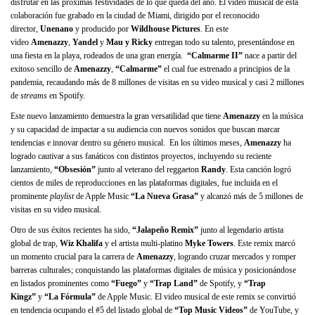
disfrutar en las próximas festividades de lo que queda del año. El video musical de esta
colaboración fue grabado en la ciudad de Miami, dirigido por el reconocido
director,
Unenano
y producido por
Wildhouse Pictures
. En este
video
Amenazzy
,
Yandel
y
Mau y Ricky
entregan todo su talento, presentándose en
una fiesta en la playa, rodeados de una gran energía.
“Calmarme II”
nace a partir del
exitoso sencillo de
Amenazzy
,
“Calmarme”
el cual fue estrenado a principios de la
pandemia, recaudando más de 8 millones de visitas en su video musical y casi 2 millones
de
streams
en Spotify.
Este nuevo lanzamiento demuestra la gran versatilidad que tiene
Amenazzy
en la música
y su capacidad de impactar a su audiencia con nuevos sonidos que buscan marcar
tendencias e innovar dentro su género musical. En los últimos meses,
Amenazzy
ha
logrado cautivar a sus fanáticos con distintos proyectos, incluyendo su reciente
lanzamiento,
“Obsesión”
junto al veterano del reggaeton
Randy
. Esta canción logró
cientos de miles de reproducciones en las plataformas digitales, fue incluida en el
prominente
playlist
de Apple Music
“La Nueva Grasa”
y alcanzó más de 5 millones de
visitas en su video musical.
Otro de sus éxitos recientes ha sido,
“Jalapeño Remix”
junto al legendario artista
global de trap,
Wiz Khalifa
y el artista multi-platino
Myke Towers
. Este remix marcó
un momento crucial para la carrera de
Amenazzy
, logrando cruzar mercados y romper
barreras culturales; conquistando las plataformas digitales de música y posicionándose
en listados prominentes como
“Fuego”
y
“Trap Land”
de Spotify, y
“Trap
Kingz”
y
“La Fórmula”
de Apple Music. El video musical de este remix se convirtió
en tendencia ocupando el #5 del listado global de
“Top Music Videos”
de YouTube, y