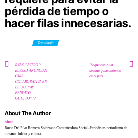
pérdida de tiempo o
hacer filas innecesarias.
Category
Tecnología
RYAN CASTRO Y
Ibaguè como un
BLESSD ANUNCIAN
destino gastronómico
GIRA
en el país
COLABORATIVA EN
EE.UU. “AY
BENDITO
GHETTO”??
About The Author
admin
Rocio Del Pilar Romero Solorzano Comunicadora Social -Periodistas periodismo de
turismo- folclor y cultura.