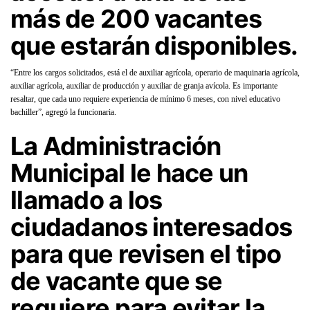
más de 200 vacantes
que estarán disponibles.
“Entre los cargos solicitados, está el de auxiliar agrícola, operario de maquinaria agrícola,
auxiliar agrícola, auxiliar de producción y auxiliar de granja avícola. Es importante
resaltar, que cada uno requiere experiencia de mínimo 6 meses, con nivel educativo
bachiller”, agregó la funcionaria.
La Administración
Municipal le hace un
llamado a los
ciudadanos interesados
para que revisen el tipo
de vacante que se
requiere para evitar la