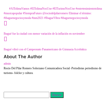
Category
Turismo
Tags
#AlTolimaVamos
#ElTolimaNosUne
#ElTurimoNosUne
#entretenimientotolima
#musicapopular
#SiempraFuturo
@rociodelpilarromero
Eliminar el término:
#ibaguenegociosymoda #inm2021 #IbagueVibra #ibaguenegociosymoda
Ibagué fue la ciudad con menor variación de la inflación en noviembre
Ibagué vibró con el Campeonato Panamericano de Gimnasia Acrobática
About The Author
admin
Rocio Del Pilar Romero Solorzano Comunicadora Social -Periodistas periodismo de
turismo- folclor y cultura.
Buscar