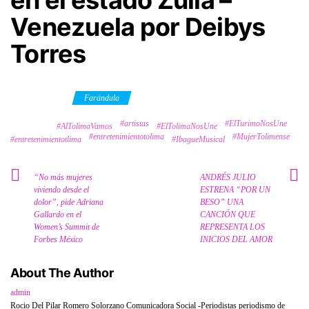
en el estado Zulia –
Venezuela por Deibys
Torres
Category
Farándula
#artistas
#ElTurimoNosUne
Tags
#AlTolimaVamos
#ElTolimaNosUne
#entretenimientotolima
#MujerTolimense
#entretenimientotlima
#IbagueMusical
“No más mujeres
ANDRÉS JULIO
viviendo desde el
ESTRENA “POR UN
dolor”, pide Adriana
BESO” UNA
Gallardo en el
CANCIÓN QUE
Women’s Summit de
REPRESENTA LOS
Forbes México
INICIOS DEL AMOR
About The Author
admin
Rocio Del Pilar Romero Solorzano Comunicadora Social -Periodistas periodismo de