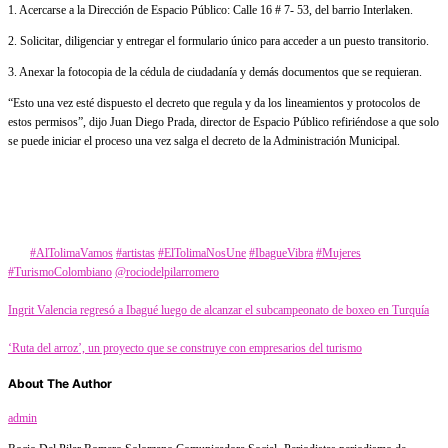
1. Acercarse a la Dirección de Espacio Público: Calle 16 # 7- 53, del barrio Interlaken.
2. Solicitar, diligenciar y entregar el formulario único para acceder a un puesto transitorio.
3. Anexar la fotocopia de la cédula de ciudadanía y demás documentos que se requieran.
“Esto una vez esté dispuesto el decreto que regula y da los lineamientos y protocolos de
estos permisos”, dijo Juan Diego Prada, director de Espacio Público refiriéndose a que solo
se puede iniciar el proceso una vez salga el decreto de la Administración Municipal.
Category
Turismo
Tags
#AlTolimaVamos
#artistas
#ElTolimaNosUne
#IbagueVibra
#Mujeres
#TurismoColombiano
@rociodelpilarromero
Ingrit Valencia regresó a Ibagué luego de alcanzar el subcampeonato de boxeo en Turquía
‘Ruta del arroz’, un proyecto que se construye con empresarios del turismo
About The Author
admin