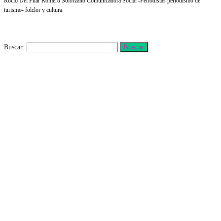
Rocio Del Pilar Romero Solorzano Comunicadora Social -Periodistas periodismo de
turismo- folclor y cultura.
Buscar
Buscar: