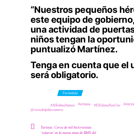
“Nuestros pequeños héro
este equipo de gobierno
una actividad de puertas
niños tengan la oportuni
puntualizó Martínez.
Tenga en cuenta que el u
será obligatorio.
Category
Farándula
#artistas
#entret
Tags
#AlTolimaVamos
#ElTolimaNosUne
@rociodelpilarromero
Turistas: Cerca de mil bicicrosistas
‘volaron’ en la nueva pista de BMX del