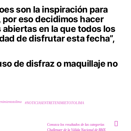
es son la inspiración para
, por eso decidimos hacer
 abiertas en la que todos los
dad de disfrutar esta fecha”,
so de disfraz o maquillaje no
enimientotolima
#NOTICIASENTRETENIMIETOTOLIMA
Conozca los resultados de las categorías
Challenger de la Válida Nacional de BMX