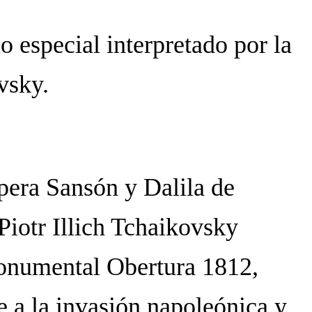
io especial interpretado por la
vsky.
ópera Sansón y Dalila de
Piotr Illich Tchaikovsky
monumental Obertura 1812,
e a la invasión napoleónica y