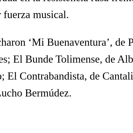
 fuerza musical.
charon ‘Mi Buenaventura’, de P
es; El Bunde Tolimense, de Albe
; El Contrabandista, de Cantali
 Lucho Bermúdez.