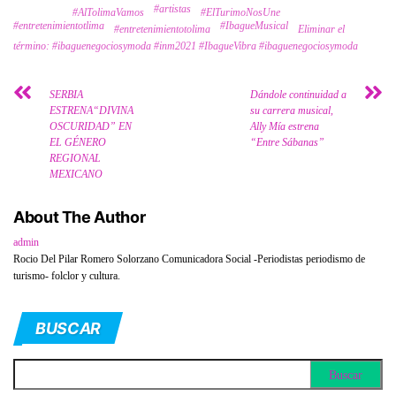
#artistas
Tags
#AlTolimaVamos
#ElTurimoNosUne
#entretenimientotlima
#IbagueMusical
#entretenimientotolima
Eliminar el
término: #ibaguenegociosymoda #inm2021 #IbagueVibra #ibaguenegociosymoda
SERBIA
Dándole continuidad a
ESTRENA“DIVINA
su carrera musical,
OSCURIDAD” EN
Ally Mía estrena
EL GÉNERO
“Entre Sábanas”
REGIONAL
MEXICANO
About The Author
admin
Rocio Del Pilar Romero Solorzano Comunicadora Social -Periodistas periodismo de
turismo- folclor y cultura.
BUSCAR