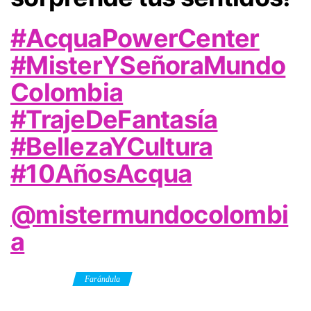
#AcquaPowerCenter
#MisterYSeñoraMundo
Colombia
#TrajeDeFantasía
#BellezaYCultura
#10AñosAcqua
@mistermundocolombi
a
Category
Farándula