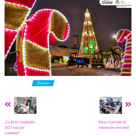
Category
Turismo
¡La feria Comfeútiles
Inicia el periodo de
2025 está por
renovación mercantil
comenzar!