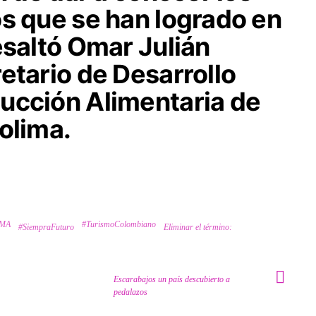
os que se han logrado en
esaltó Omar Julián
etario de Desarrollo
ucción Alimentaria de
olima.
IMA
#TurismoColombiano
#SiempraFuturo
Eliminar el término:
Escarabajos un país descubierto a
pedalazos