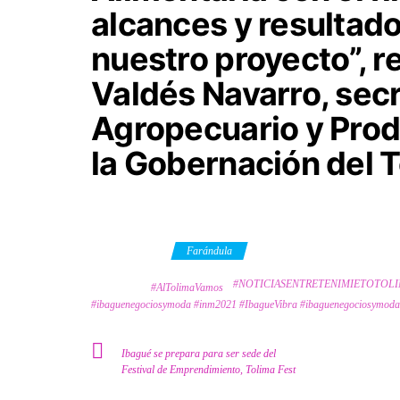
alcances y resultad
nuestro proyecto”, r
Valdés Navarro, secr
Agropecuario y Prod
la Gobernación del T
Category
Farándula
#NOTICIASENTRETENIMIETOTOL
Tags
#AlTolimaVamos
#ibaguenegociosymoda #inm2021 #IbagueVibra #ibaguenegociosymoda
Ibagué se prepara para ser sede del
Festival de Emprendimiento, Tolima Fest