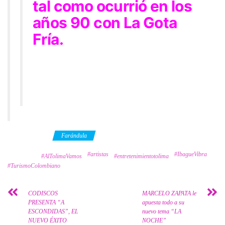
tal como ocurrió en los
años 90 con La Gota
Fría.
Category
Farándula
#artistas
#IbagueVibra
Tags
#AlTolimaVamos
#entretenimientotolima
#TurismoColombiano
CODISCOS
MARCELO ZAPATA le
PRESENTA “A
apuesta todo a su
ESCONDIDAS”, EL
nuevo tema “LA
NUEVO ÉXITO
NOCHE”