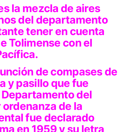
s la mezcla de aires
onos del departamento
tante tener en cuenta
de Tolimense con el
acífica.
junción de compases de
 y pasillo que fue
l Departamento del
r ordenanza de la
ntal fue declarado
ima en 1959 y su letra