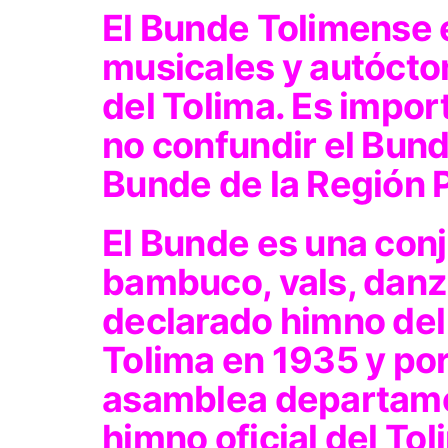
El Bunde Tolimense e
musicales y autóct
del Tolima. Es impor
no confundir el Bun
Bunde de la Región P
El Bunde es una con
bambuco, vals, danza
declarado himno de
Tolima en 1935 y po
asamblea departame
himno oficial del Tol