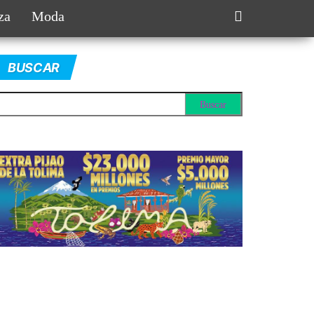
za
Moda
BUSCAR