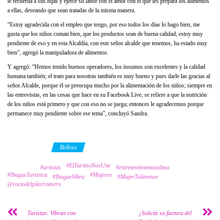
le recuerda a sus hijas y ejerce su labor con el amor con el que les prepara los alimentos
a ellas, deseando que sean tratadas de la misma manera.
“Estoy agradecida con el empleo que tengo, por eso todos los días lo hago bien, me
gusta que los niños coman bien, que los productos sean de buena calidad, estoy muy
pendiente de eso y en esta Alcaldía, con este señor alcalde que tenemos, ha estado muy
bien”, agregó la manipuladora de alimentos.
Y agregó: “Hemos tenido buenos operadores, los insumos son excelentes y la calidad
humana también; el trato para nosotras también es muy bueno y pues darle las gracias al
señor Alcalde, porque él se preocupa mucho por la alimentación de los niños; siempre en
las entrevistas, en las cosas que hace en su Facebook Live, se refiere a que la nutrición
de los niños está primero y que con eso no se juega; entonces le agradecemos porque
permanece muy pendiente sobre ese tema”, concluyó Sandra.
Category
Belleza
#ElTurimoNosUne
Tags
#artistas
#entretenimientotolima
#IbagueTuristica
#Mujeres
#IbagueVibra
#MujerTolimense
@rociodelpilarromero
Turistas: Vibran con
¡Solicite su factura del